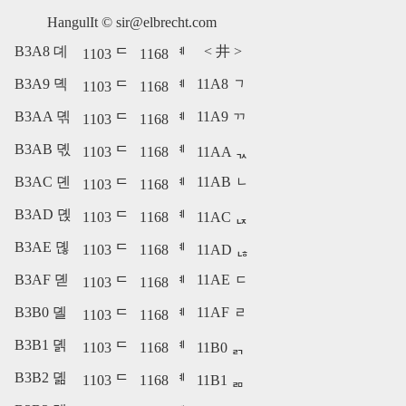
HangulIt ©
sir@elbrecht.com
B3A8 뎨
<
井
>
1103 ᄃ
1168 ᅨ
B3A9 뎩
11A8 ᆨ
1103 ᄃ
1168 ᅨ
B3AA 뎪
11A9 ᆩ
1103 ᄃ
1168 ᅨ
B3AB 뎫
1103 ᄃ
1168 ᅨ
11AA ᆪ
B3AC 뎬
11AB ᆫ
1103 ᄃ
1168 ᅨ
B3AD 뎭
1103 ᄃ
1168 ᅨ
11AC ᆬ
B3AE 뎮
1103 ᄃ
1168 ᅨ
11AD ᆭ
B3AF 뎯
11AE ᆮ
1103 ᄃ
1168 ᅨ
B3B0 뎰
11AF ᆯ
1103 ᄃ
1168 ᅨ
B3B1 뎱
1103 ᄃ
1168 ᅨ
11B0 ᆰ
B3B2 뎲
1103 ᄃ
1168 ᅨ
11B1 ᆱ