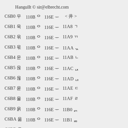
HangulIt ©
sir@elbrecht.com
C6B0 우
<
井
>
110B ᄋ
116E ᅮ
C6B1 욱
11A8 ᆨ
110B ᄋ
116E ᅮ
C6B2 욲
11A9 ᆩ
110B ᄋ
116E ᅮ
C6B3 욳
110B ᄋ
116E ᅮ
11AA ᆪ
C6B4 운
11AB ᆫ
110B ᄋ
116E ᅮ
C6B5 욵
110B ᄋ
116E ᅮ
11AC ᆬ
C6B6 욶
110B ᄋ
116E ᅮ
11AD ᆭ
C6B7 욷
11AE ᆮ
110B ᄋ
116E ᅮ
C6B8 울
11AF ᆯ
110B ᄋ
116E ᅮ
C6B9 욹
110B ᄋ
116E ᅮ
11B0 ᆰ
C6BA 욺
110B ᄋ
116E ᅮ
11B1 ᆱ