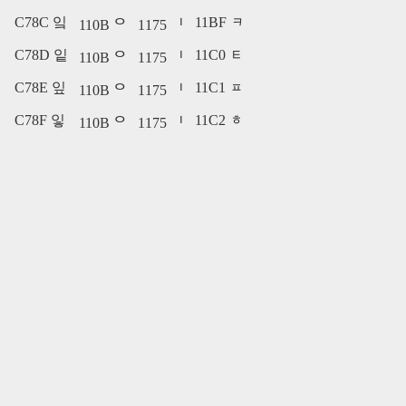
C78C 잌
11BF ᆿ
110B ᄋ
1175 ᅵ
C78D 잍
11C0 ᇀ
110B ᄋ
1175 ᅵ
C78E 잎
11C1 ᇁ
110B ᄋ
1175 ᅵ
C78F 잏
11C2 ᇂ
110B ᄋ
1175 ᅵ