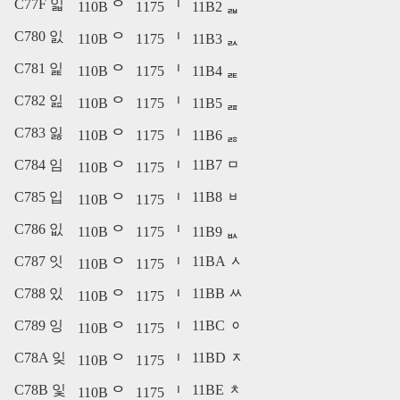
C77F 읿
110B ᄋ
1175 ᅵ
11B2 ᆲ
C780 잀
110B ᄋ
1175 ᅵ
11B3 ᆳ
C781 잁
110B ᄋ
1175 ᅵ
11B4 ᆴ
C782 잂
110B ᄋ
1175 ᅵ
11B5 ᆵ
C783 잃
110B ᄋ
1175 ᅵ
11B6 ᆶ
C784 임
11B7 ᆷ
110B ᄋ
1175 ᅵ
C785 입
11B8 ᆸ
110B ᄋ
1175 ᅵ
C786 잆
110B ᄋ
1175 ᅵ
11B9 ᆹ
C787 잇
11BA ᆺ
110B ᄋ
1175 ᅵ
C788 있
11BB ᆻ
110B ᄋ
1175 ᅵ
C789 잉
11BC ᆼ
110B ᄋ
1175 ᅵ
C78A 잊
11BD ᆽ
110B ᄋ
1175 ᅵ
C78B 잋
11BE ᆾ
110B ᄋ
1175 ᅵ