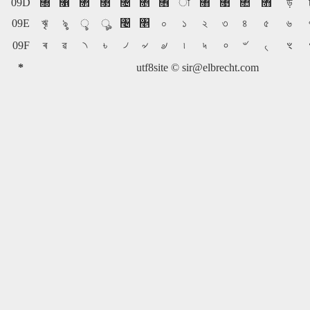
09D
৐
৑
৒
৓
৔
৕
৖
ৗ
৘
৙
৚
৛
ড়
09E
ৠ
ৡ
ৢ
ৣ
৤
৥
০
১
২
৩
৪
৫
৬
ৼ
09F
ৰ
ৱ
৲
৳
৴
৵
৶
৷
৸
৹
৺
৻
*
utf8site ©
sir@elbrecht.com