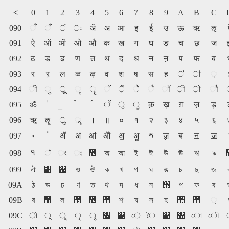
<
0
1
2
3
4
5
6
7
8
9
A
B
C
090
ऀ
ँ
ं
ः
ऄ
अ
आ
इ
ई
उ
ऊ
ऋ
ऌ
091
ऐ
ऑ
ऒ
ओ
औ
क
ख
ग
घ
ङ
च
छ
ज
092
ठ
ड
ढ
ण
त
थ
द
ध
न
ऩ
प
फ
ब
093
र
ऱ
ल
ळ
ऴ
व
श
ष
स
ह
ऺ
ऻ
़
094
ी
ु
ू
ृ
ॄ
ॅ
ॆ
े
ै
ॉ
ॊ
ो
ौ
095
ॐ
ॕ
ॖ
ॗ
क़
ख़
ग़
ज़
ड़
096
ॠ
ॡ
ॢ
ॣ
।
॥
०
१
२
३
४
५
६
ॸ
097
॰
ॱ
ॲ
ॳ
ॴ
ॵ
ॶ
ॷ
ॹ
ॺ
ॻ
ॼ
ঀ
098
ঁ
ং
ঃ
঄
অ
আ
ই
ঈ
উ
ঊ
ঋ
ঌ
099
ঐ
঑
঒
ও
ঔ
ক
খ
গ
ঘ
ঙ
চ
ছ
জ
09A
ঠ
ড
ঢ
ণ
ত
থ
দ
ধ
ন
঩
প
ফ
ব
09B
র
঱
ল
঳
঴
঵
শ
ষ
স
হ
঺
঻
়
09C
ী
ু
ূ
ৃ
ৄ
৅
৆
ে
ৈ
৉
৊
ো
ৌ