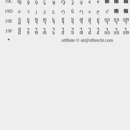
19C
᧊
᧋
᧌
ᧀ
ᧁ
ᧂ
ᧃ
ᧄ
ᧅ
ᧆ
ᧇ
ᧈ
ᧉ
19D
᧛
᧜
᧐
᧑
᧒
᧓
᧔
᧕
᧖
᧗
᧘
᧙
᧚
19E
᧠
᧡
᧢
᧣
᧤
᧥
᧦
᧧
᧨
᧩
᧪
᧫
᧬
19F
᧰
᧱
᧲
᧳
᧴
᧵
᧶
᧷
᧸
᧹
᧺
᧻
᧼
*
utf8site ©
sir@elbrecht.com