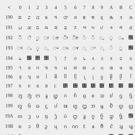
<
0
1
2
3
4
5
6
7
8
9
A
B
C
190
ᤀ
ᤁ
ᤂ
ᤃ
ᤄ
ᤅ
ᤆ
ᤇ
ᤈ
ᤉ
ᤊ
ᤋ
ᤌ
191
ᤐ
ᤑ
ᤒ
ᤓ
ᤔ
ᤕ
ᤖ
ᤗ
ᤘ
ᤙ
ᤚ
ᤛ
ᤜ
192
᤬
ᤠ
ᤡ
ᤢ
ᤣ
ᤤ
ᤥ
ᤦ
ᤧ
ᤨ
ᤩ
ᤪ
ᤫ
193
᤼
ᤰ
ᤱ
ᤲ
ᤳ
ᤴ
ᤵ
ᤶ
ᤷ
ᤸ
᤹
᤺
᤻
194
᥁
᥂
᥃
᥀
᥄
᥅
᥆
᥇
᥈
᥉
᥊
᥋
᥌
195
ᥐ
ᥑ
ᥒ
ᥓ
ᥔ
ᥕ
ᥖ
ᥗ
ᥘ
ᥙ
ᥚ
ᥛ
ᥜ
196
ᥠ
ᥡ
ᥢ
ᥣ
ᥤ
ᥥ
ᥦ
ᥧ
ᥨ
ᥩ
ᥪ
ᥫ
ᥬ
197
ᥰ
ᥱ
ᥲ
ᥳ
ᥴ
᥵
᥶
᥷
᥸
᥹
᥺
᥻
᥼
198
ᦀ
ᦁ
ᦂ
ᦃ
ᦄ
ᦅ
ᦆ
ᦇ
ᦈ
ᦉ
ᦊ
ᦋ
ᦌ
199
ᦐ
ᦑ
ᦒ
ᦓ
ᦔ
ᦕ
ᦖ
ᦗ
ᦘ
ᦙ
ᦚ
ᦛ
ᦜ
19A
᦬
ᦠ
ᦡ
ᦢ
ᦣ
ᦤ
ᦥ
ᦦ
ᦧ
ᦨ
ᦩ
ᦪ
ᦫ
19B
ᦰ
ᦱ
ᦲ
ᦳ
ᦴ
ᦵ
ᦶ
ᦷ
ᦸ
ᦹ
ᦺ
ᦻ
ᦼ