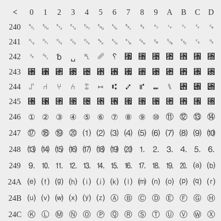
<
0
1
2
3
4
5
6
7
8
9
A
B
C
D
240
␀
␁
␂
␃
␄
␅
␆
␇
␈
␉
␊
␋
␌
␍
241
␐
␑
␒
␓
␔
␕
␖
␗
␘
␙
␚
␛
␜
␝
242
␠
␡
␤
␥
␦
␧
␨
␩
␪
␫
␬
␭
␢
␣
243
␰
␱
␲
␳
␴
␵
␶
␷
␸
␹
␺
␻
␼
␽
244
⑀
⑁
⑂
⑃
⑄
⑅
⑆
⑇
⑈
⑉
⑊
⑋
⑌
⑍
245
⑐
⑑
⑒
⑓
⑔
⑕
⑖
⑗
⑘
⑙
⑚
⑛
⑜
⑝
246
⑪
⑫
⑬
⑭
①
②
③
④
⑤
⑥
⑦
⑧
⑨
⑩
247
⑰
⑱
⑲
⑳
⑴
⑵
⑶
⑷
⑸
⑹
⑺
⑻
⑼
⑽
248
⒀
⒁
⒂
⒃
⒄
⒅
⒆
⒇
⒈
⒉
⒊
⒋
⒌
⒍
249
⒐
⒑
⒒
⒓
⒔
⒕
⒖
⒗
⒘
⒙
⒚
⒛
⒜
⒝
24A
⒠
⒡
⒢
⒣
⒤
⒥
⒦
⒧
⒨
⒩
⒪
⒫
⒬
⒭
24B
⒰
⒱
⒲
⒳
⒴
⒵
Ⓐ
Ⓑ
Ⓒ
Ⓓ
Ⓔ
Ⓕ
Ⓖ
Ⓗ
24C
Ⓚ
Ⓛ
Ⓜ
Ⓝ
Ⓞ
Ⓟ
Ⓠ
Ⓡ
Ⓢ
Ⓣ
Ⓤ
Ⓥ
Ⓦ
Ⓧ