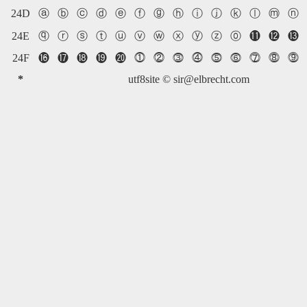
24D
ⓐ
ⓑ
ⓒ
ⓓ
ⓔ
ⓕ
ⓖ
ⓗ
ⓘ
ⓙ
ⓚ
ⓛ
ⓜ
ⓝ
24E
ⓠ
ⓡ
ⓢ
ⓣ
ⓤ
ⓥ
ⓦ
ⓧ
ⓨ
ⓩ
⓪
⓫
⓬
⓭
24F
⓰
⓱
⓲
⓳
⓴
⓵
⓶
⓷
⓸
⓹
⓺
⓻
⓼
⓽
*
utf8site ©
sir@elbrecht.com