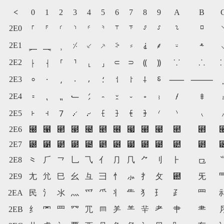
<
0
1
2
3
4
5
6
7
8
9
A
B
2E0
⸀
⸁
⸂
⸃
⸄
⸅
⸆
⸇
⸈
⸉
⸊
⸋
2E1
⸗
⸐
⸑
⸒
⸓
⸔
⸕
⸖
⸘
⸙
⸚
⸛
2E2
⸠
⸡
⸢
⸣
⸤
⸥
⸦
⸧
⸨
⸩
⸪
⸫
2E3
⸰
⸱
⸲
⸳
⸴
⸵
⸶
⸷
⸸
⸹
⸺
⸻
2E4
⹀
⹁
⹂
⹃
⹄
⹅
⹆
⹇
⹈
⹉
⹊
⹋
⹌
2E5
⹓
⹔
⹕
⹖
⹗
⹘
⹙
⹚
⹛
⹐
⹑
⹒
2E6
⹠
⹡
⹢
⹣
⹤
⹥
⹦
⹧
⹨
⹩
⹪
⹫
2E7
⹰
⹱
⹲
⹳
⹴
⹵
⹶
⹷
⹸
⹹
⹺
⹻
2E8
⺀
⺁
⺂
⺃
⺄
⺅
⺆
⺇
⺈
⺉
⺊
⺋
2E9
⺐
⺑
⺒
⺓
⺔
⺕
⺖
⺗
⺘
⺙
⺚
⺛
2EA
⺠
⺡
⺢
⺣
⺤
⺥
⺦
⺧
⺨
⺩
⺪
⺫
2EB
⺰
⺱
⺲
⺳
⺴
⺵
⺶
⺷
⺸
⺹
⺺
⺻