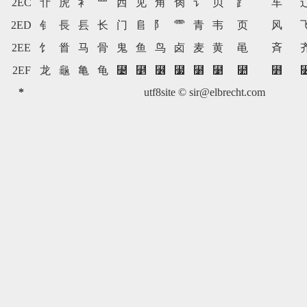
2EC
⻀
⻁
⻂
⻃
⻄
⻅
⻆
⻇
⻈
⻉
⻊
⻋
2ED
⻐
⻑
⻒
⻓
⻔
⻕
⻖
⻗
⻘
⻙
⻚
⻛
2EE
⻠
⻡
⻢
⻣
⻤
⻥
⻦
⻧
⻨
⻩
⻪
⻫
2EF
⻰
⻱
⻲
⻳
⻴
⻵
⻶
⻷
⻸
⻹
⻺
⻻
*
utf8site ©
sir@elbrecht.com