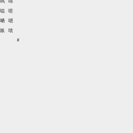
嗎
嗏
嗞
嗟
嗮
嗯
嗾
嗿
#