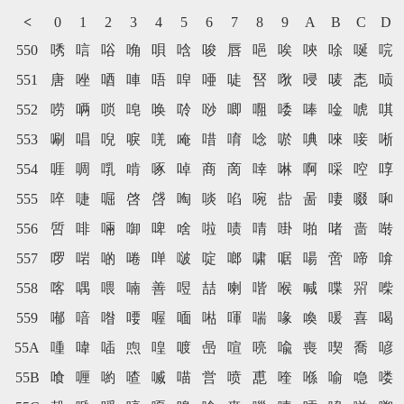
<
0
1
2
3
4
5
6
7
8
9
A
B
C
D
550
唀
唁
唂
唃
唄
唅
唆
唇
唈
唉
唊
唋
唌
唍
551
唐
唑
唒
唓
唔
唕
唖
唗
唘
唙
唚
唛
唜
唝
552
唠
唡
唢
唣
唤
唥
唦
唧
唨
唩
唪
唫
唬
唭
553
唰
唱
唲
唳
唴
唵
唶
唷
唸
唹
唺
唻
唼
唽
554
啀
啁
啂
啃
啄
啅
商
啇
啈
啉
啊
啋
啌
啍
555
啐
啑
啒
啓
啔
啕
啖
啗
啘
啙
啚
啛
啜
啝
556
啠
啡
啢
啣
啤
啥
啦
啧
啨
啩
啪
啫
啬
啭
557
啰
啱
啲
啳
啴
啵
啶
啷
啸
啹
啺
啻
啼
啽
558
喀
喁
喂
喃
善
喅
喆
喇
喈
喉
喊
喋
喌
喍
559
喐
喑
喒
喓
喔
喕
喖
喗
喘
喙
喚
喛
喜
喝
55A
喠
喡
喢
喣
喤
喥
喦
喧
喨
喩
喪
喫
喬
喭
55B
喰
喱
喲
喳
喴
喵
営
喷
喸
喹
喺
喻
喼
喽