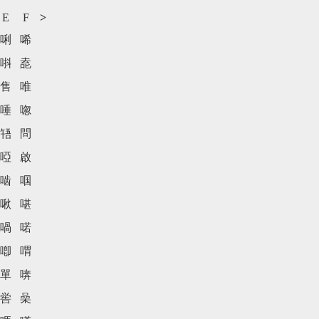
E
F
>
唎
唏
唞
唟
售
唯
唾
唿
啎
問
啞
啟
啮
啯
啾
啿
喎
喏
喞
喟
單
喯
喾
喿