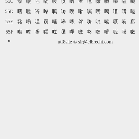
55C
嗀
嗁
嗂
嗃
嗄
嗅
嗆
嗇
嗈
嗉
嗊
嗋
嗌
嗍
55D
嗐
嗑
嗒
嗓
嗔
嗕
嗖
嗗
嗘
嗙
嗚
嗛
嗜
嗝
55E
嗠
嗡
嗢
嗣
嗤
嗥
嗦
嗧
嗨
嗩
嗪
嗫
嗬
嗭
55F
嗰
嗱
嗲
嗳
嗴
嗵
嗶
嗷
嗸
嗹
嗺
嗻
嗼
嗽
*
utf8site ©
sir@elbrecht.com