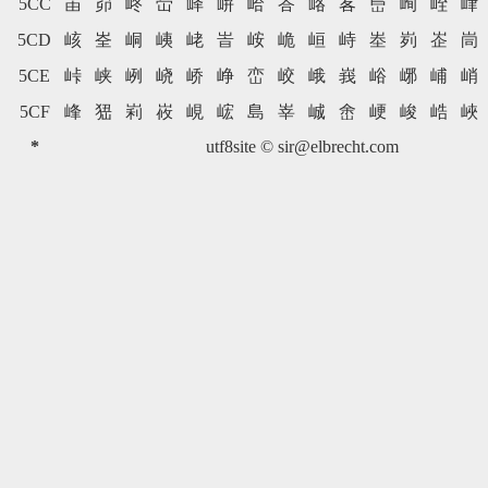
5CC
峀
峁
峂
峃
峄
峅
峆
峇
峈
峉
峊
峋
峌
峍
5CD
峐
峑
峒
峓
峔
峕
峖
峗
峘
峙
峚
峛
峜
峝
5CE
峠
峡
峢
峣
峤
峥
峦
峧
峨
峩
峪
峫
峬
峭
5CF
峰
峱
峲
峳
峴
峵
島
峷
峸
峹
峺
峻
峼
峽
*
utf8site ©
sir@elbrecht.com