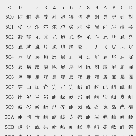
<
0
1
2
3
4
5
6
7
8
9
A
B
C
D
5C0
尀
封
専
尃
射
尅
将
將
專
尉
尊
尋
尌
對
5C1
尐
少
尒
尓
尔
尕
尖
尗
尘
尙
尚
尛
尜
尝
5C2
尠
尡
尢
尣
尤
尥
尦
尧
尨
尩
尪
尫
尬
尭
5C3
尰
就
尲
尳
尴
尵
尶
尷
尸
尹
尺
尻
尼
尽
5C4
局
屁
层
屃
屄
居
屆
屇
屈
屉
届
屋
屌
屍
5C5
屐
屑
屒
屓
屔
展
屖
屗
屘
屙
屚
屛
屜
屝
5C6
屠
屡
屢
屣
層
履
屦
屧
屨
屩
屪
屫
屬
屭
5C7
屰
山
屲
屳
屴
屵
屶
屷
屸
屹
屺
屻
屼
屽
5C8
岀
岁
岂
岃
岄
岅
岆
岇
岈
岉
岊
岋
岌
岍
5C9
岐
岑
岒
岓
岔
岕
岖
岗
岘
岙
岚
岛
岜
岝
5CA
岠
岡
岢
岣
岤
岥
岦
岧
岨
岩
岪
岫
岬
岭
5CB
岰
岱
岲
岳
岴
岵
岶
岷
岸
岹
岺
岻
岼
岽