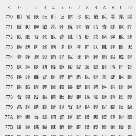
<
0
1
2
3
4
5
6
7
8
9
A
B
C
D
770
眀
省
眂
眃
眄
眅
眆
眇
眈
眉
眊
看
県
眍
771
眐
眑
眒
眓
眔
眕
眖
眗
眘
眙
眚
眛
眜
眝
772
眠
眡
眢
眣
眤
眥
眦
眧
眨
眩
眪
眫
眬
眭
773
眰
眱
眲
眳
眴
眵
眶
眷
眸
眹
眺
眻
眼
眽
774
着
睁
睂
睃
睄
睅
睆
睇
睈
睉
睊
睋
睌
睍
775
睐
睑
睒
睓
睔
睕
睖
睗
睘
睙
睚
睛
睜
睝
776
睠
睡
睢
督
睤
睥
睦
睧
睨
睩
睪
睫
睬
睭
777
睰
睱
睲
睳
睴
睵
睶
睷
睸
睹
睺
睻
睼
睽
778
瞀
瞁
瞂
瞃
瞄
瞅
瞆
瞇
瞈
瞉
瞊
瞋
瞌
瞍
779
瞐
瞑
瞒
瞓
瞔
瞕
瞖
瞗
瞘
瞙
瞚
瞛
瞜
瞝
77A
瞠
瞡
瞢
瞣
瞤
瞥
瞦
瞧
瞨
瞩
瞪
瞫
瞬
瞭
77B
瞰
瞱
瞲
瞳
瞴
瞵
瞶
瞷
瞸
瞹
瞺
瞻
瞼
瞽