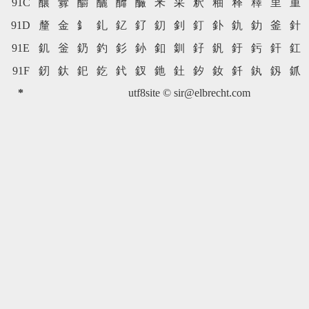
91C
釀
釁
釂
釃
釄
釅
釆
采
釈
釉
释
釋
里
重
91D
釐
金
釒
釓
釔
釕
釖
釗
釘
釙
釚
釛
釜
針
91E
釠
釡
釢
釣
釤
釥
釦
釧
釨
釩
釪
釫
釬
釭
91F
釰
釱
釲
釳
釴
釵
釶
釷
釸
釹
釺
釻
釼
釽
*
utf8site ©
sir@elbrecht.com