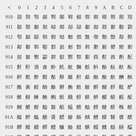
<
0
1
2
3
4
5
6
7
8
9
A
B
C
D
910
鄀
鄁
鄂
鄃
鄄
鄅
鄆
鄇
鄈
鄉
鄊
鄋
鄌
鄍
911
鄐
鄑
鄒
鄓
鄔
鄕
鄖
鄗
鄘
鄙
鄚
鄛
鄜
鄝
912
鄠
鄡
鄢
鄣
鄤
鄥
鄦
鄧
鄨
鄩
鄪
鄫
鄬
鄭
913
鄰
鄱
鄲
鄳
鄴
鄵
鄶
鄷
鄸
鄹
鄺
鄻
鄼
鄽
914
酀
酁
酂
酃
酄
酅
酆
酇
酈
酉
酊
酋
酌
配
915
酐
酑
酒
酓
酔
酕
酖
酗
酘
酙
酚
酛
酜
酝
916
酠
酡
酢
酣
酤
酥
酦
酧
酨
酩
酪
酫
酬
酭
917
酰
酱
酲
酳
酴
酵
酶
酷
酸
酹
酺
酻
酼
酽
918
醀
醁
醂
醃
醄
醅
醆
醇
醈
醉
醊
醋
醌
醍
919
醐
醑
醒
醓
醔
醕
醖
醗
醘
醙
醚
醛
醜
醝
91A
醠
醡
醢
醣
醤
醥
醦
醧
醨
醩
醪
醫
醬
醭
91B
醰
醱
醲
醳
醴
醵
醶
醷
醸
醹
醺
醻
醼
醽