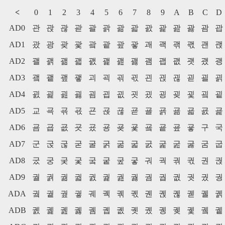
<
0
1
2
3
4
5
6
7
8
9
A
B
C
D
AD0
관
괁
괂
괃
괄
괅
괆
괇
괈
괉
괊
괋
괌
괍
AD1
괐
광
괒
괓
괔
괕
괖
괗
괘
괙
괚
괛
괜
괝
AD2
괠
괡
괢
괣
괤
괥
괦
괧
괨
괩
괪
괫
괬
괭
AD3
괰
괱
괲
괳
괴
괵
괶
괷
괸
괹
괺
괻
괼
괽
AD4
굀
굁
굂
굃
굄
굅
굆
굇
굈
굉
굊
굋
굌
굍
AD5
교
굑
굒
굓
굔
굕
굖
굗
굘
굙
굚
굛
굜
굝
AD6
굠
굡
굢
굣
굤
굥
굦
굧
굨
굩
굪
굫
구
국
AD7
군
굱
굲
굳
굴
굵
굶
굷
굸
굹
굺
굻
굼
굽
AD8
궀
궁
궂
궃
궄
궅
궆
궇
궈
궉
궊
궋
권
궍
AD9
궐
궑
궒
궓
궔
궕
궖
궗
궘
궙
궚
궛
궜
궝
ADA
궠
궡
궢
궣
궤
궥
궦
궧
궨
궩
궪
궫
궬
궭
ADB
궰
궱
궲
궳
궴
궵
궶
궷
궸
궹
궺
궻
궼
궽