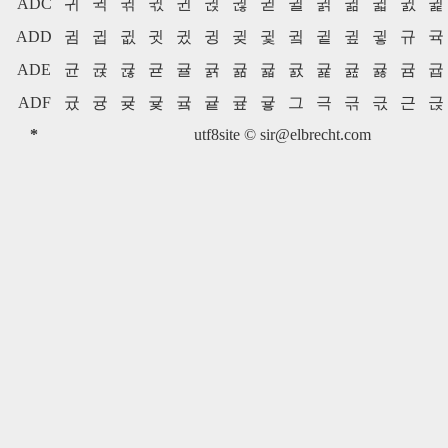
ADC
귀
귁
귂
귃
귄
귅
귆
귇
귈
귉
귊
귋
귌
귍
ADD
귐
귑
귒
귓
귔
귕
귖
귗
귘
귙
귚
귛
규
귝
ADE
균
귡
귢
귣
귤
귥
귦
귧
귨
귩
귪
귫
귬
귭
ADF
귰
귱
귲
귳
귴
귵
귶
귷
그
극
귺
귻
근
귽
*
utf8site ©
sir@elbrecht.com