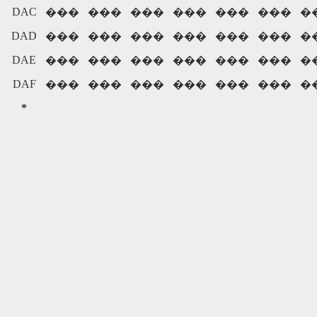
DAC
���
���
���
���
���
���
�
DAD
���
���
���
���
���
���
�
DAE
���
���
���
���
���
���
�
DAF
���
���
���
���
���
���
�
*