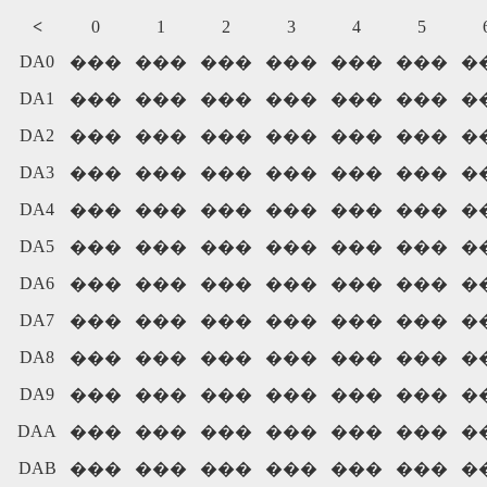
<
0
1
2
3
4
5
DA0
���
���
���
���
���
���
�
DA1
���
���
���
���
���
���
�
DA2
���
���
���
���
���
���
�
DA3
���
���
���
���
���
���
�
DA4
���
���
���
���
���
���
�
DA5
���
���
���
���
���
���
�
DA6
���
���
���
���
���
���
�
DA7
���
���
���
���
���
���
�
DA8
���
���
���
���
���
���
�
DA9
���
���
���
���
���
���
�
DAA
���
���
���
���
���
���
�
DAB
���
���
���
���
���
���
�