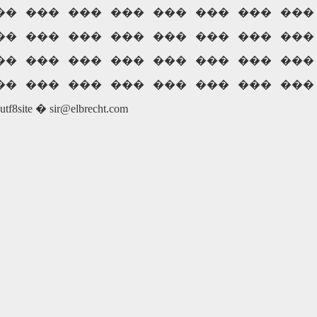
��
���
���
���
���
���
���
���
��
���
���
���
���
���
���
���
��
���
���
���
���
���
���
���
��
���
���
���
���
���
���
���
utf8site �
sir@elbrecht.com