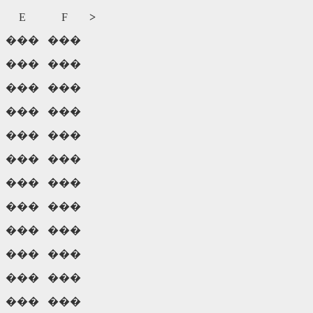
E
F
>
���
���
���
���
���
���
���
���
���
���
���
���
���
���
���
���
���
���
���
���
���
���
���
���