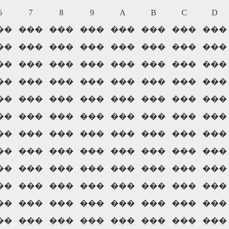
6
7
8
9
A
B
C
D
��
���
���
���
���
���
���
���
��
���
���
���
���
���
���
���
��
���
���
���
���
���
���
���
��
���
���
���
���
���
���
���
��
���
���
���
���
���
���
���
��
���
���
���
���
���
���
���
��
���
���
���
���
���
���
���
��
���
���
���
���
���
���
���
��
���
���
���
���
���
���
���
��
���
���
���
���
���
���
���
��
���
���
���
���
���
���
���
��
���
���
���
���
���
���
���