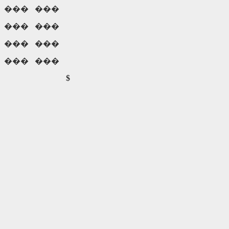
���
���
���
���
���
���
���
���
$